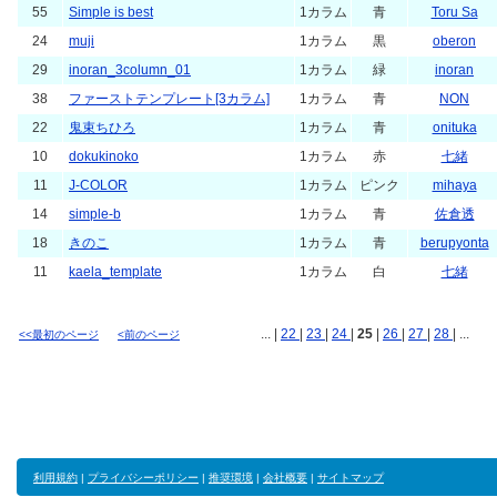
55
Simple is best
1カラム
青
Toru Sa
24
muji
1カラム
黒
oberon
29
inoran_3column_01
1カラム
緑
inoran
38
ファーストテンプレート[3カラム]
1カラム
青
NON
22
鬼束ちひろ
1カラム
青
onituka
10
dokukinoko
1カラム
赤
七緒
11
J-COLOR
1カラム
ピンク
mihaya
14
simple-b
1カラム
青
佐倉透
18
きのこ
1カラム
青
berupyonta
11
kaela_template
1カラム
白
七緒
... |
22
|
23
|
24
|
25
|
26
|
27
|
28
| ...
<<最初のページ
<前のページ
利用規約
|
プライバシーポリシー
|
推奨環境
|
会社概要
|
サイトマップ