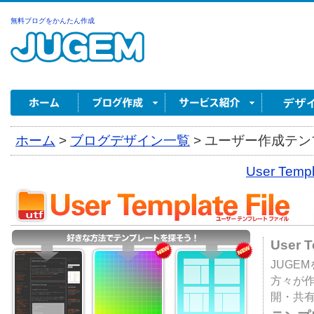
無料ブログをかんたん作成
ホーム
>
ブログデザイン一覧
>
ユーザー作成テンプ
User Tem
User 
JUGE
方々が
開・共