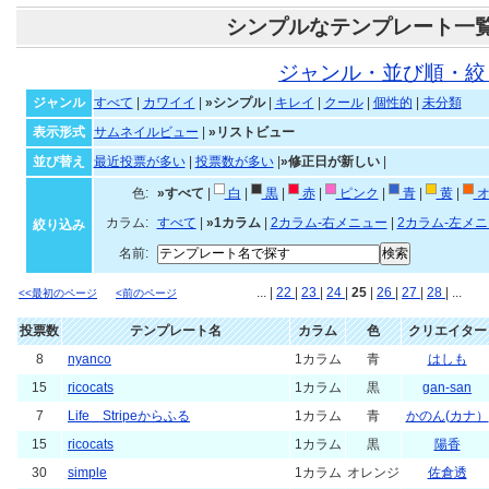
シンプルなテンプレート一
ジャンル・並び順・絞
ジャンル
すべて
|
カワイイ
|
»シンプル
|
キレイ
|
クール
|
個性的
|
未分類
表示形式
サムネイルビュー
|
»リストビュー
並び替え
最近投票が多い
|
投票数が多い
|
»修正日が新しい
|
色:
»すべて
|
白
|
黒
|
赤
|
ピンク
|
青
|
黄
|
オ
カラム:
すべて
|
»1カラム
|
2カラム-右メニュー
|
2カラム-左メ
絞り込み
名前:
... |
22
|
23
|
24
|
25
|
26
|
27
|
28
| ...
<<最初のページ
<前のページ
投票数
テンプレート名
カラム
色
クリエイター
8
nyanco
1カラム
青
はしも
15
ricocats
1カラム
黒
gan-san
7
Life Stripeからふる
1カラム
青
かのん(カナ）
15
ricocats
1カラム
黒
陽香
30
simple
1カラム
オレンジ
佐倉透