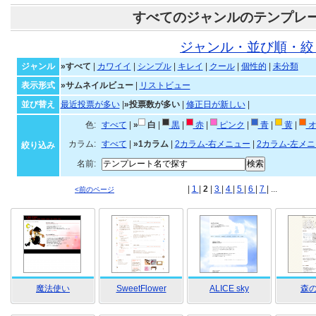
すべてのジャンルのテンプレ
ジャンル・並び順・絞
ジャンル
»すべて
|
カワイイ
|
シンプル
|
キレイ
|
クール
|
個性的
|
未分類
表示形式
»サムネイルビュー
|
リストビュー
並び替え
最近投票が多い
|
»投票数が多い
|
修正日が新しい
|
色:
すべて
|
»
白
|
黒
|
赤
|
ピンク
|
青
|
黄
|
オ
カラム:
すべて
|
»1カラム
|
2カラム-右メニュー
|
2カラム-左メ
絞り込み
名前:
|
1
|
2
|
3
|
4
|
5
|
6
|
7
| ...
<前のページ
魔法使い
SweetFlower
ALICE sky
森