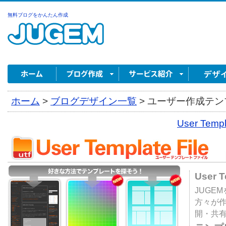
無料ブログをかんたん作成
ホーム
>
ブログデザイン一覧
>
ユーザー作成テンプ
User Tem
User 
JUGE
方々が
開・共