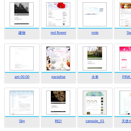
建物
red flower
note
Sw
am 00:00
paradise
水車
PINK
Sky
時計
capsule_01
天使が