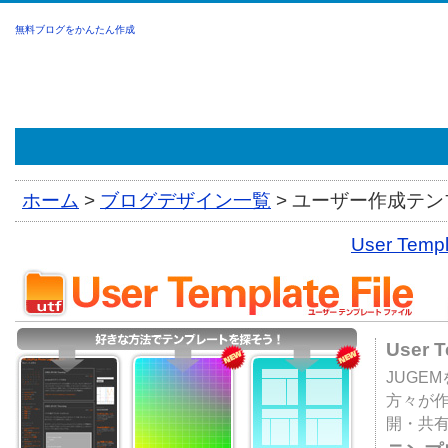
無料ブログをかんたん作成
ホーム
>
ブログデザイン一覧
>
ユーザー作成テンプ
User Tem
User 
JUGE
方々が
開・共