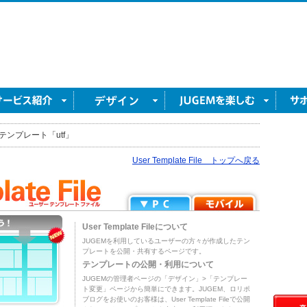
テンプレート「utf」
User Template File トップへ戻る
User Template Fileについて
JUGEMを利用しているユーザーの方々が作成したテン
プレートを公開・共有するページです。
テンプレートの公開・利用について
JUGEMの管理者ページの「デザイン」>「テンプレー
ト変更」ページから簡単にできます。JUGEM、ロリポ
ブログをお使いのお客様は、User Template Fileで公開