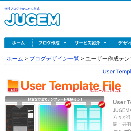
無料ブログをかんたん作成
ホーム
>
ブログデザイン一覧
>
ユーザー作成テンプ
User Tem
User 
JUGE
方々が
開・共