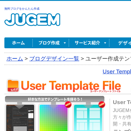
無料ブログをかんたん作成
ホーム
>
ブログデザイン一覧
>
ユーザー作成テンプ
User Tem
User 
JUGE
方々が
開・共