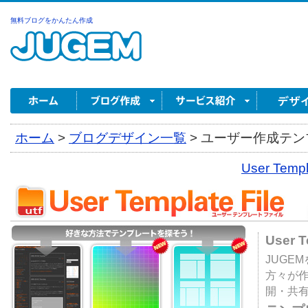
無料ブログをかんたん作成
ホーム
>
ブログデザイン一覧
>
ユーザー作成テンプ
User Tem
User 
JUGE
方々が
開・共