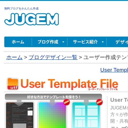
無料ブログをかんたん作成
ホーム
>
ブログデザイン一覧
>
ユーザー作成テンプ
User Tem
User 
JUGE
方々が
開・共