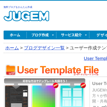
無料ブログをかんたん作成
ホーム
>
ブログデザイン一覧
>
ユーザー作成テンプ
User Tem
User 
JUGE
方々が
開・共