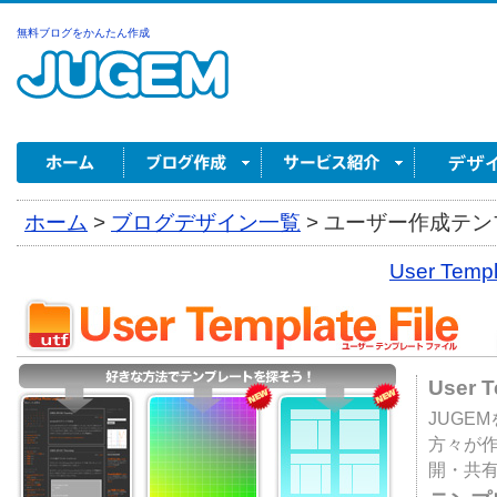
無料ブログをかんたん作成
ホーム
>
ブログデザイン一覧
>
ユーザー作成テンプ
User Tem
User 
JUGE
方々が
開・共