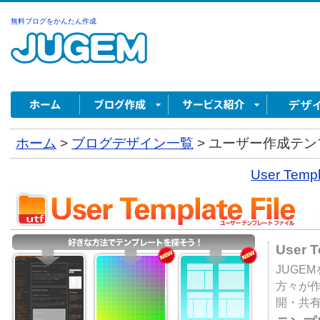
無料ブログをかんたん作成
ホーム
>
ブログデザイン一覧
>
ユーザー作成テンプ
User Tem
User 
JUGE
方々が
開・共