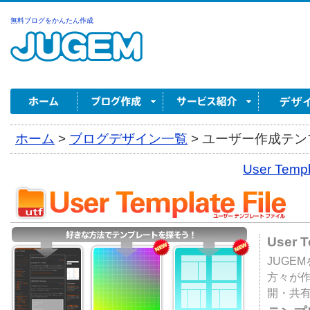
無料ブログをかんたん作成
ホーム
>
ブログデザイン一覧
>
ユーザー作成テンプ
User Tem
User 
JUGE
方々が
開・共