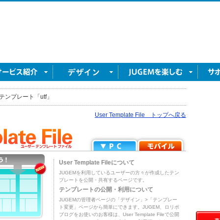
テンプレート「utf」
User Template File トップへ戻る
User Template Fileについて
JUGEMを利用しているユーザーの方々が作成したテン
プレートを公開・共有するページです。
テンプレートの公開・利用について
JUGEMの管理者ページの「デザイン」>「テンプレー
ト変更」ページから簡単にできます。JUGEM、ロリポ
ブログをお使いのお客様は、User Template Fileで公開