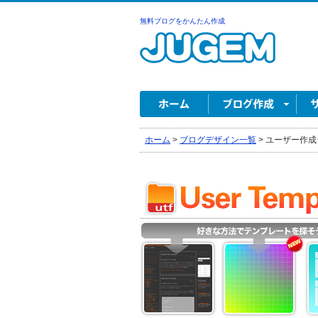
無料ブログをかんたん作成
ホーム
>
ブログデザイン一覧
>
ユーザー作成