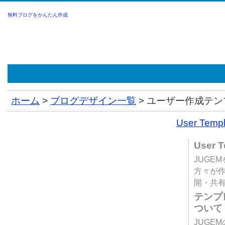
無料ブログをかんたん作成
ホーム
>
ブログデザイン一覧
>
ユーザー作成テンプ
User Tem
User 
JUGE
方々が
開・共