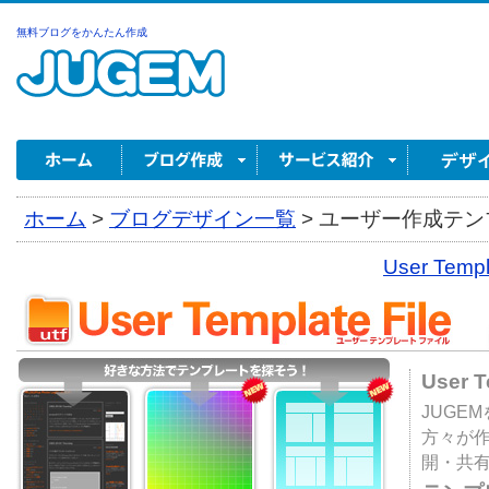
無料ブログをかんたん作成
ホーム
>
ブログデザイン一覧
>
ユーザー作成テンプ
User Tem
User 
JUGE
方々が
開・共