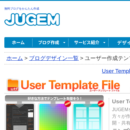
無料ブログをかんたん作成
ホーム
>
ブログデザイン一覧
>
ユーザー作成テンプ
User Tem
User 
JUGE
方々が
開・共