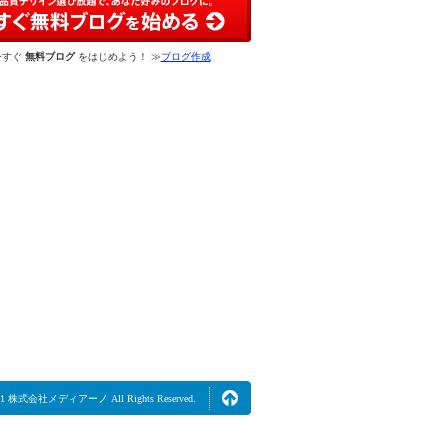
今すぐ
無料ブログ
をはじめよう！ ≫
ブログ作成
2021 株式会社メディアーノ All Rights Reserved.