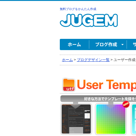
無料ブログをかんたん作成
ホーム
>
ブログデザイン一覧
>
ユーザー作成