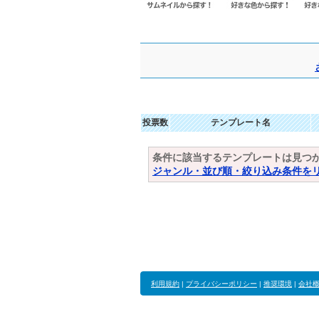
投票数
テンプレート名
条件に該当するテンプレートは見つ
ジャンル・並び順・絞り込み条件を
利用規約
|
プライバシーポリシー
|
推奨環境
|
会社