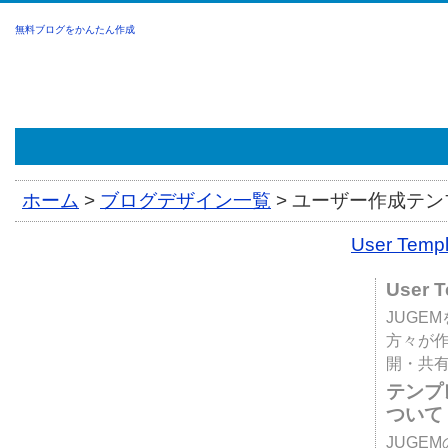
無料ブログをかんたん作成
ホーム
>
ブログデザイン一覧
>
ユーザー作成テンプ
User Tem
User 
JUGE
方々が
開・共