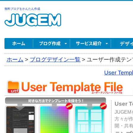
無料ブログをかんたん作成
ホーム
>
ブログデザイン一覧
>
ユーザー作成テンプ
User Tem
User 
JUGE
方々が
開・共