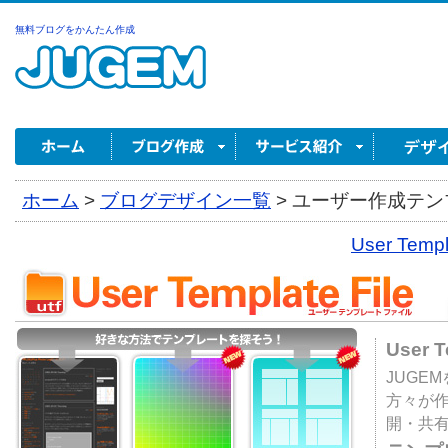
無料ブログをかんたん作成
ホーム
>
ブログデザイン一覧
>
ユーザー作成テンプ
User Tem
User 
JUGE
方々が
開・共