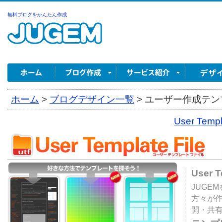
無料ブログをかんたん作成
ホーム
>
ブログデザイン一覧
>
ユーザー作成テンプ
User Tem
User 
JUGE
方々が
開・共