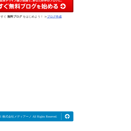
今すぐ
無料ブログ
をはじめよう！ ≫
ブログ作成
2021 株式会社メディアーノ All Rights Reserved.