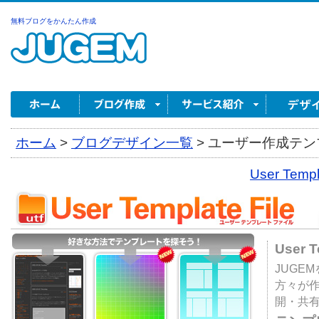
無料ブログをかんたん作成
ホーム
>
ブログデザイン一覧
>
ユーザー作成テンプ
User Tem
User 
JUGE
方々が
開・共