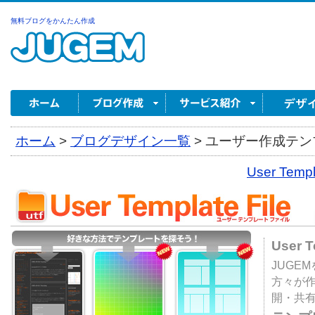
無料ブログをかんたん作成
ホーム
>
ブログデザイン一覧
>
ユーザー作成テンプ
User Tem
User 
JUGE
方々が
開・共