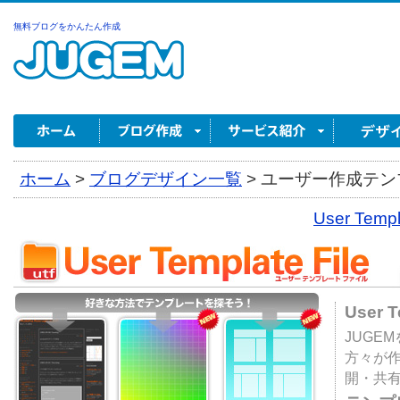
無料ブログをかんたん作成
ホーム
>
ブログデザイン一覧
>
ユーザー作成テンプ
User Tem
User 
JUGE
方々が
開・共