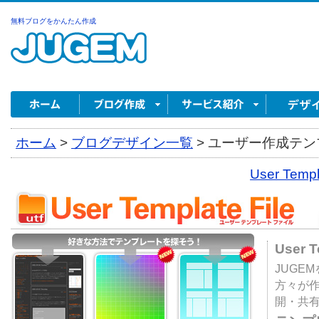
無料ブログをかんたん作成
ホーム
>
ブログデザイン一覧
>
ユーザー作成テンプ
User Tem
User 
JUGE
方々が
開・共