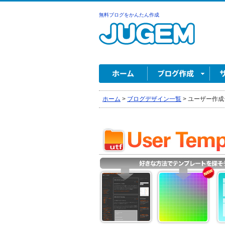
無料ブログをかんたん作成
ホーム
>
ブログデザイン一覧
>
ユーザー作成