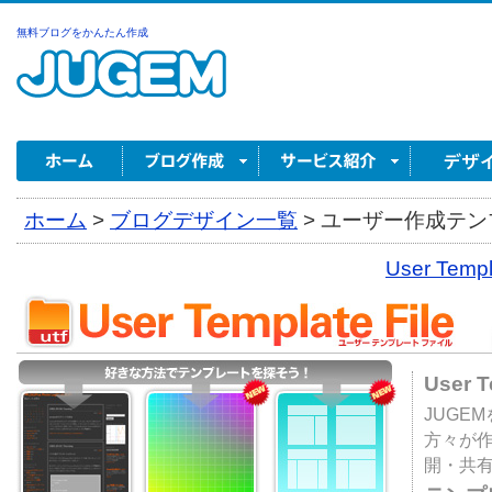
無料ブログをかんたん作成
ホーム
>
ブログデザイン一覧
>
ユーザー作成テンプ
User Tem
User 
JUGE
方々が
開・共