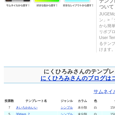
テンプ
ついて
JUGE
ン」>
から簡単
リポブ
User T
るテン
けます
にくひろみさんのテンプレ
にくひろみさんのブログは
サムネイ
投票数
テンプレート名
ジャンル
カラム
色
7
きいろかわいい
シンプル
未分類
白
15/
5
30days_2
シンプル
未分類
白
15/