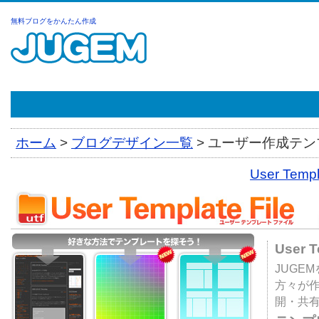
無料ブログをかんたん作成
ホーム
>
ブログデザイン一覧
>
ユーザー作成テンプ
User Tem
User 
JUGE
方々が
開・共