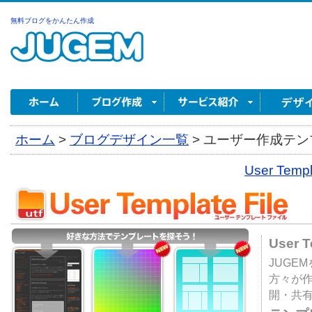
無料ブログをかんたん作成
ホーム
>
ブログデザイン一覧
>
ユーザー作成テンプ
User Tem
User 
JUGE
方々が
開・共