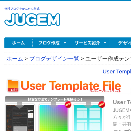
無料ブログをかんたん作成
ホーム
>
ブログデザイン一覧
>
ユーザー作成テンプ
User Tem
User 
JUGE
方々が
開・共