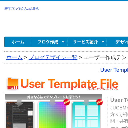
無料ブログをかんたん作成
ホーム
>
ブログデザイン一覧
>
ユーザー作成テンプ
User Tem
User 
JUGE
方々が
開・共