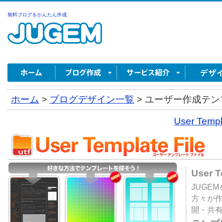
無料ブログをかんたん作成
ホーム
>
ブログデザイン一覧
>
ユーザー作成テンプ
User Tem
User 
JUGE
方々が
開・共