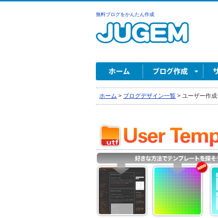
無料ブログをかんたん作成
ホーム
>
ブログデザイン一覧
>
ユーザー作成