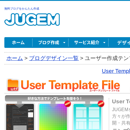
無料ブログをかんたん作成
ホーム
>
ブログデザイン一覧
>
ユーザー作成テンプ
User Tem
User 
JUGE
方々が
開・共