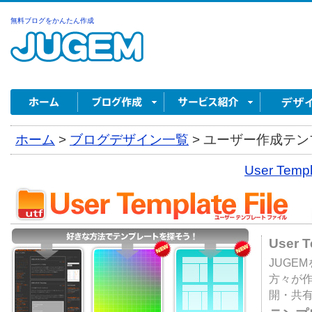
無料ブログをかんたん作成
ホーム
>
ブログデザイン一覧
>
ユーザー作成テンプ
User Tem
User 
JUGE
方々が
開・共