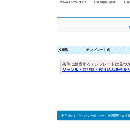
投票数
テンプレート名
条件に該当するテンプレートは見つ
ジャンル・並び順・絞り込み条件を
利用規約
|
プライバシーポリシー
|
推奨環境
|
会社