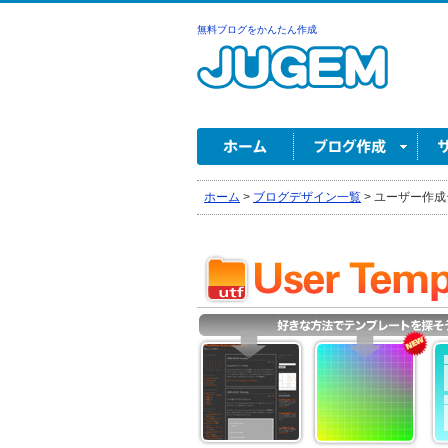
無料ブログをかんたん作成
ホーム
>
ブログデザイン一覧
>
ユーザー作成