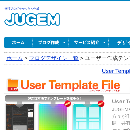
無料ブログをかんたん作成
ホーム
>
ブログデザイン一覧
>
ユーザー作成テンプ
User Tem
User 
JUGE
方々が
開・共