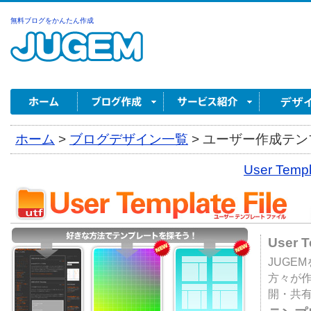
無料ブログをかんたん作成
ホーム
>
ブログデザイン一覧
>
ユーザー作成テンプ
User Tem
User 
JUGE
方々が
開・共