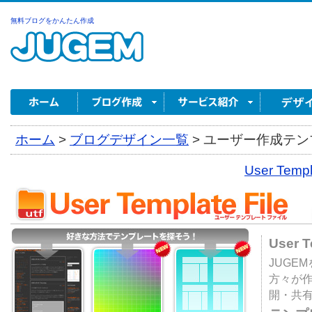
無料ブログをかんたん作成
ホーム
>
ブログデザイン一覧
>
ユーザー作成テンプ
User Tem
User 
JUGE
方々が
開・共