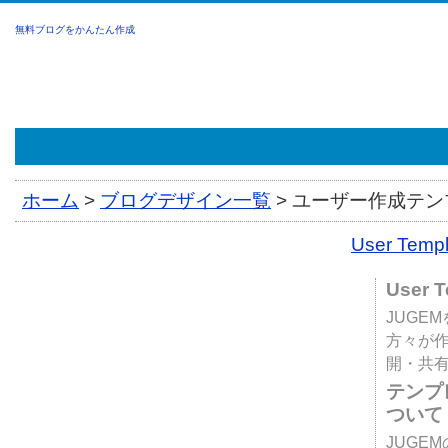
無料ブログをかんたん作成
ホーム
>
ブログデザイン一覧
>
ユーザー作成テンプ
User Tem
User 
JUGE
方々が
開・共