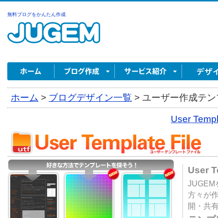
無料ブログをかんたん作成
ホーム
>
ブログデザイン一覧
>
ユーザー作成テンプ
User Tem
User 
JUGE
方々が
開・共