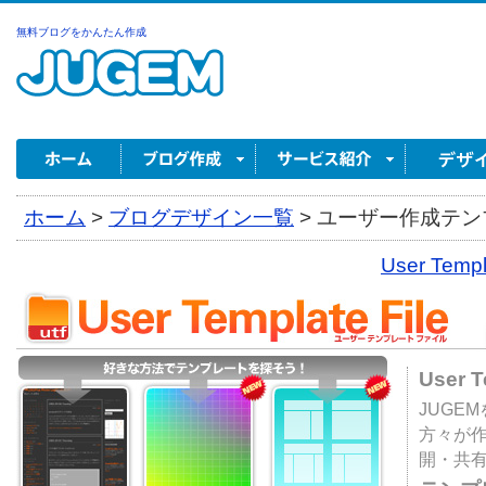
無料ブログをかんたん作成
ホーム
>
ブログデザイン一覧
>
ユーザー作成テンプ
User Tem
User 
JUGE
方々が
開・共