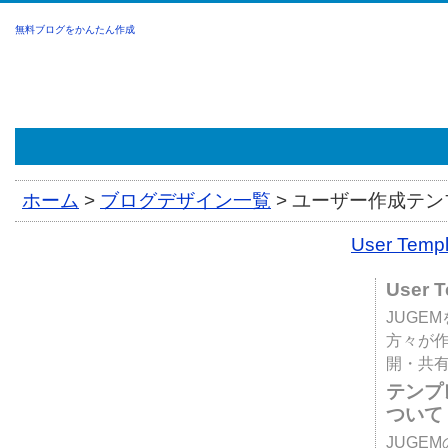
無料ブログをかんたん作成
ホーム
>
ブログデザイン一覧
>
ユーザー作成テンプ
User Tem
User 
JUGE
方々が
開・共