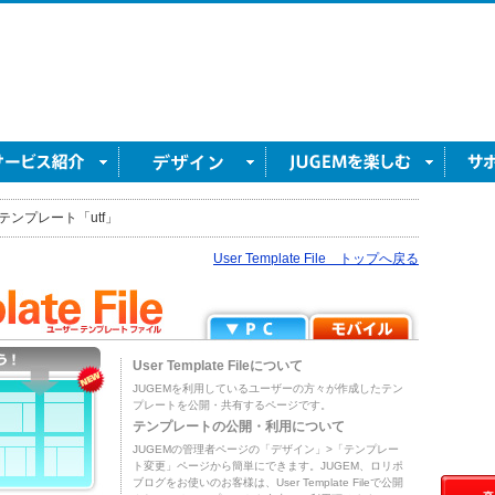
テンプレート「utf」
User Template File トップへ戻る
User Template Fileについて
JUGEMを利用しているユーザーの方々が作成したテン
プレートを公開・共有するページです。
テンプレートの公開・利用について
JUGEMの管理者ページの「デザイン」>「テンプレー
ト変更」ページから簡単にできます。JUGEM、ロリポ
ブログをお使いのお客様は、User Template Fileで公開