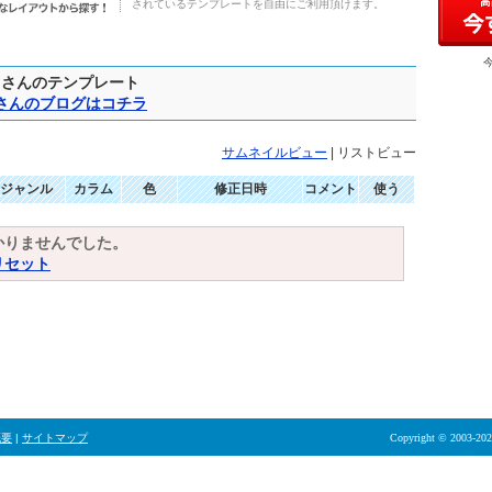
されているテンプレートを自由にご利用頂けます。
さんのテンプレート
さんのブログはコチラ
サムネイルビュー
| リストビュー
ジャンル
カラム
色
修正日時
コメント
使う
かりませんでした。
リセット
概要
|
サイトマップ
Copyright © 2003-