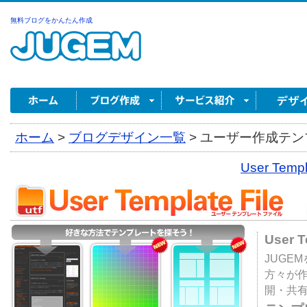
無料ブログをかんたん作成
ホーム
>
ブログデザイン一覧
>
ユーザー作成テンプ
User Tem
User 
JUGE
方々が
開・共