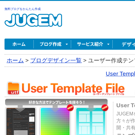
無料ブログをかんたん作成
ホーム
>
ブログデザイン一覧
>
ユーザー作成テンプ
User Tem
User 
JUGE
方々が
開・共