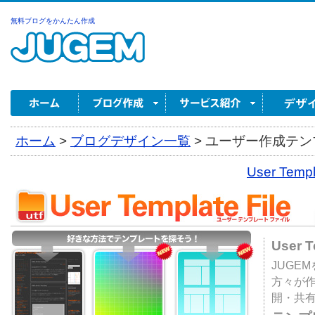
無料ブログをかんたん作成
ホーム
>
ブログデザイン一覧
>
ユーザー作成テンプ
User Tem
User 
JUGE
方々が
開・共