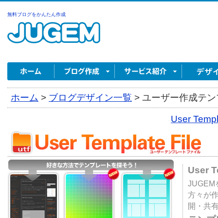
無料ブログをかんたん作成
ホーム
>
ブログデザイン一覧
>
ユーザー作成テンプ
User Tem
User 
JUGE
方々が
開・共