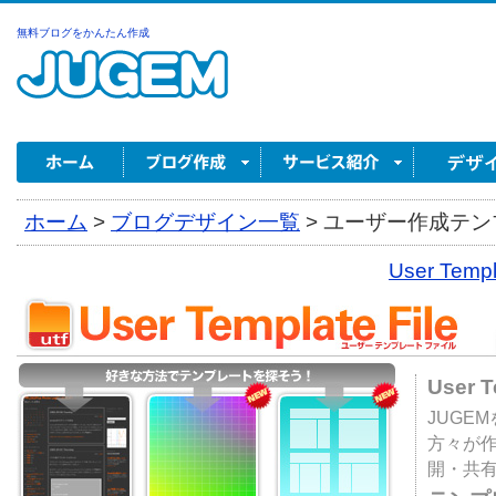
無料ブログをかんたん作成
ホーム
>
ブログデザイン一覧
>
ユーザー作成テンプ
User Tem
User 
JUGE
方々が
開・共